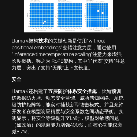
Llama 4架构
技术
的关键创新是使用“without
positional embeddings”交错注意力层，通过使用
“inference time temperature scaling”注意力来增强
长度概括。称之为iRoPE架构，其中“i”代表“交错”注意
力层，突出了支持“无限”上下文长度。
安全
Llama 4还构建了
五层防护体系安全措施
，比如预训
练数据防火墙、动态安全蒸馏、威胁感知网络、系统
级防护矩阵等，能实时捕获新型攻击模式。并且允许
开发者在模型响应精度与安全系数之间动态平衡。实
测显示，将安全等级提升至L4时，模型对敏感问题
（如政治）的规避能力增强400%，而核心功能仅衰
减8.7%。