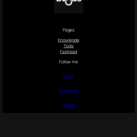
Pages
Knowlegde
Tools
Fastread
Follow me
Gmail
Instagram
Twitter
Copyright © 2025
浙ICP备2025157008
号
隐私声明
。
Design by
bl8ds