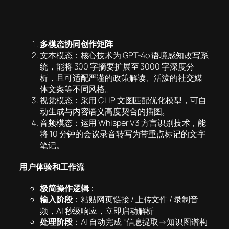
多模态协同创作矩阵
文本模态：核心技术为 GPT-4o 语境感知改写系
统，能将 300 字摘要扩展至 3000 字深度分
析，且可适配严谨的政策解读、活泼的社交媒
体文案等不同风格。
视觉模态：采用 CLIP 文图匹配优化模型，可自
动生成与内容语义高度契合的插图。
音频模态：运用 Whisper V3 方言识别技术，能
将 10 分钟的会议录音转写为带重点标记的文字
笔记。
用户体验和工作流
极简操作逻辑
：
输入阶段
：粘贴网页链接 / 上传文件 / 录制音
频，AI 秒级响应，立即启动解析
处理阶段
：AI 自动完成 “信息提取→知识图谱构