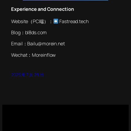
Experience and Connection
Website（PC端）：
Fastread.tech
Blog：bl8ds.com
Email：Bailu@morein.net
Wechat：Moreinflow
2025 年 7 月 28 日