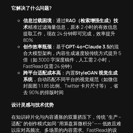
它解决了什么问题
?
信息过载困境
：通过
RAG（检索增强生成）技
术
精准过滤海量信息，原本 2 小时的有效信息
提取工作，现在 24 分钟即可完成，效率提升
80%
创作效率瓶颈
：基于
GPT-4o+Claude 3.5
的混
合大模型架构，内容生成速度较传统方式提升 5
倍（如 3000 字深度稿件，人工需 2 小时，
FastRead 仅需 24 分钟）
跨平台适配成本高
：内置
StyleGAN 视觉生成
系统
，自动匹配不同平台的视觉规范（如微信
封面图 1:1.85 比例、Twitter 卡片尺寸等），省
去 90% 的排版时间
设计灵感与技术优势
在知识碎片化与内容通胀的双重挤压下，传统 “生产 –
适配” 的创作模式如同 “用算盘算微积分”—— 低效且难
以应对高频次、多场景的内容需求。FastRead 的设