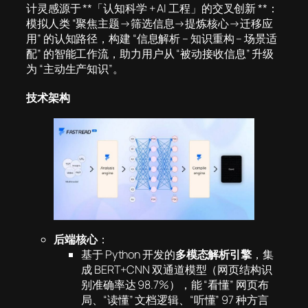
计灵感源于 **「认知科学 + AI 工程」的交叉创新 **：
模拟人类 “聚焦主题→筛选信息→提炼核心→迁移应
用” 的认知路径，构建 “信息解析 – 知识重构 – 场景适
配” 的智能工作流，助力用户从 “被动接收信息” 升级
为 “主动生产知识”。
技术架构
后端核心
：
基于 Python 开发的
多模态解析引擎
，集
成 BERT+CNN 双通道模型（网页结构识
别准确率达 98.7%），能 “看懂” 网页布
局、“读懂” 文档逻辑、“听懂” 97 种方言