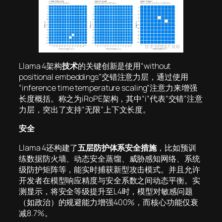
Llama 4架构
技术
的关键创新是使用“without
positional embeddings”交错注意力层，通过使用
“inference time temperature scaling”注意力来增强
长度概括。称之为iRoPE架构，其中“i”代表“交错”注意
力层，突出了支持“无限”上下文长度。
安全
Llama 4还构建了
五层防护体系安全措施
，比如预训
练数据防火墙、动态安全蒸馏、威胁感知网络、系统
级防护矩阵等，能实时捕获新型攻击模式。并且允许
开发者在模型响应精度与安全系数之间动态平衡。实
测显示，将安全等级提升至L4时，模型对敏感问题
（如政治）的规避能力增强400%，而核心功能仅衰
减8.7%。