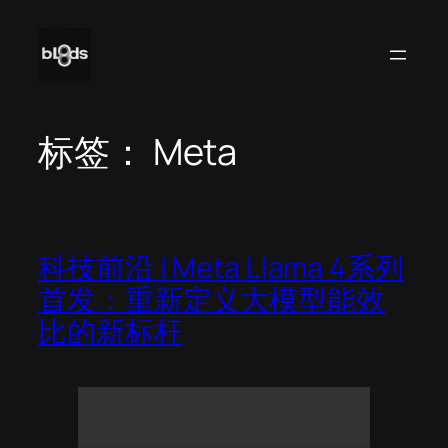
跳
至
内
容
标签：
Meta
科技前沿 | Meta Llama 4系列
首发：重新定义大模型能效
比的新标杆