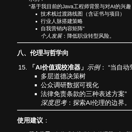
“基于我目前的Java工程师背景与对AI的兴
技术栈过渡路线图（含证书与项目）
行业人脉搭建策略
自我营销内容矩阵”
个人发展
：降低职业转型风险。
八、伦理与哲学向
「AI价值观校准器」
示例
： “当自
多层道德决策树
公众调研数据可视化
法律免责条款的三种表述方案”
深度思考
：探索AI伦理的边界。
使用建议
：