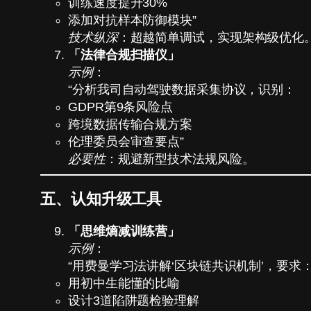
训练速度提升30%
添加对抗样本防御模块”
技术纵深
：超越简单调试，实现架构级优化
「法律合规扫描仪」
示例
：
“分析我司自动驾驶数据采集协议，识别：
GDPR第9条风险点
跨境数据传输合规方案
伦理委员会审查要点”
必要性
：规避新型技术法规风险。
五、认知升级工具
「思维熵减训练营」
示例
：
“用费曼学习法讲解‘区块链共识机制’，要求
用初中生能懂的比喻
设计3道陷阱题检验理解