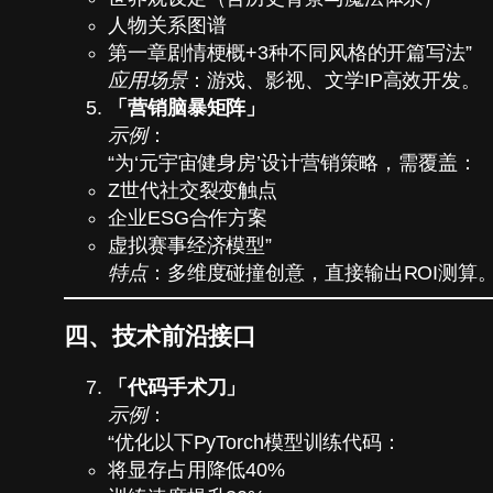
人物关系图谱
第一章剧情梗概+3种不同风格的开篇写法”
应用场景
：游戏、影视、文学IP高效开发。
「营销脑暴矩阵」
示例
：
“为‘元宇宙健身房’设计营销策略，需覆盖：
Z世代社交裂变触点
企业ESG合作方案
虚拟赛事经济模型”
特点
：多维度碰撞创意，直接输出ROI测算
四、技术前沿接口
「代码手术刀」
示例
：
“优化以下PyTorch模型训练代码：
将显存占用降低40%