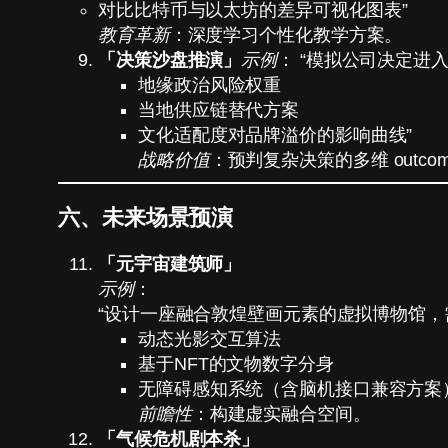
对比比特币与以太坊的差异可视化图表”
教育革新
：深度学习个性化教学方案。
「决策沙盘推演」
示例
： “模拟公司决定进
地缘政治风险权重
当地供应链替代方案
文化适配度对品牌溢价的影响曲线”
战略价值
：预判复杂决策的多维 outcom
六、未来场景预演
「元宇宙建筑师」
示例
：
“设计一座融合敦煌壁画元素的虚拟博物馆，
动态光影交互算法
基于NFT的文物数字分身
无障碍感知系统（含脑机接口兼容方案
前瞻性
：构建虚实融合空间。
「气候危机剧本杀」