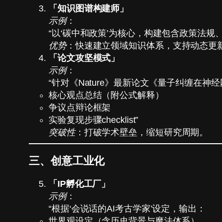
「知识图谱构建师」
示例
：
“以‘碳中和政策’为核心，构建包含政策法
优势
：快速建立领域知识体系，支持动态更
「论文攻坚模式」
示例
：
“针对《Nature》最新论文《量子纠缠在
核心观点总结（附公式解释）
争议点辩论框架
实验复现步骤checklist”
突破性
：打破学术壁垒，缩短研究周期。
三、创意工业化
「IP孵化工厂」
示例
：
“根据‘会说话的AI考古学家’设定，输出：
世界观设定（含历史背景与魔法体系）