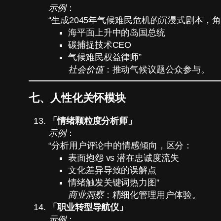
示例
：
“生成2045年气候难民危机的沉浸式剧本，
海平面上升中的岛国总统
碳捕捉技术CEO
气候难民权益律师”
社会价值
：推动气候议题公众参与。
七、人性化关怀模块
「情绪颗粒度分析师」
示例
：
“分析用户评论中的情感倾向，区分：
表面抱怨 vs 潜在忠诚度流失
文化差异导致的误解点
情绪触发关键词热力图”
商业洞察
：精细化管理用户体验。
「职业转型导航仪」
示例
：